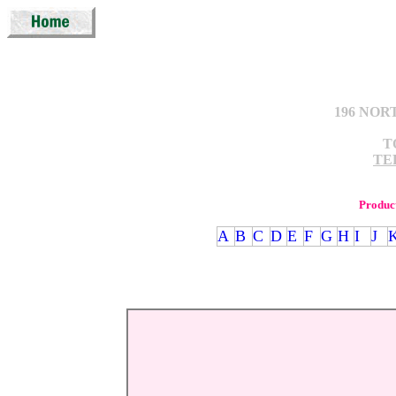
196 NOR
T
TEL
Produc
A
B
C
D
E
F
G
H
I
J